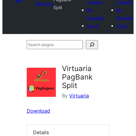
a plugin
a plugin
Directory
Split
My
My
favorites
favorites
Log in
Log in
Search
plugins
Virtuaria
PagBank
Split
By
Virtuaria
Download
Details